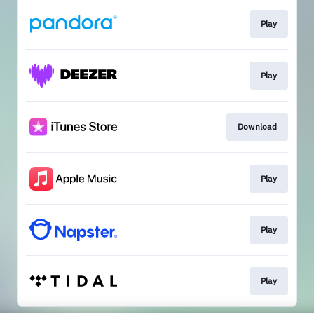
Play
Play
Download
Play
Play
Play